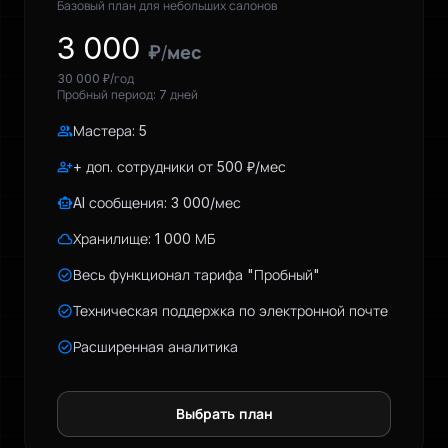
Базовый план для небольших салонов
3 000
₽/мес
30 000 ₽/год
Пробный период: 7 дней
group
Мастера: 5
person_add
+ доп. сотрудники от 500 ₽/мес
smart_toy
AI сообщения: 3 000/мес
cloud
Хранилище: 1 000 МБ
check_circle
Весь функционал тарифа "Пробный"
check_circle
Техническая поддержка по электронной почте
check_circle
Расширенная аналитика
Выбрать план