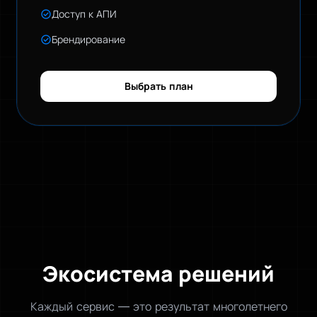
check_circle
Доступ к АПИ
check_circle
Брендирование
Выбрать план
Экосистема решений
Каждый сервис — это результат многолетнего