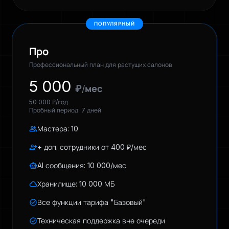
ПОПУЛЯРНЫЙ
Про
Профессиональный план для растущих салонов
5 000
₽/мес
50 000 ₽/год
Пробный период: 7 дней
group
Мастера: 10
person_add
+ доп. сотрудники от 400 ₽/мес
smart_toy
AI сообщения: 10 000/мес
cloud
Хранилище: 10 000 МБ
check_circle
Все функции тарифа "Базовый"
check_circle
Техническая поддержка вне очереди