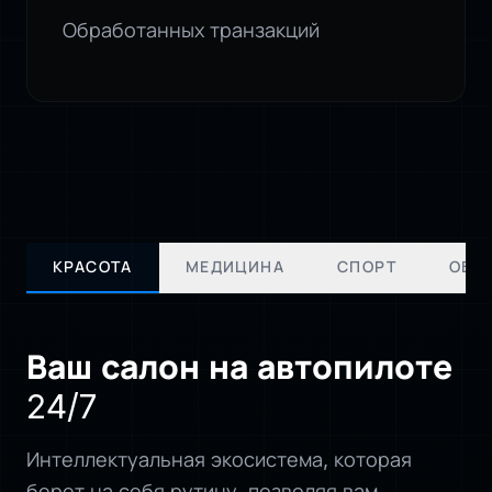
Обработанных транзакций
КРАСОТА
МЕДИЦИНА
СПОРТ
ОБР
Ваш салон на автопилоте
24/7
Интеллектуальная экосистема, которая
берет на себя рутину, позволяя вам