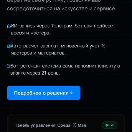
сосредоточиться на искусстве и сервисе.
ИИ-запись через Телеграм: бот сам подберет
smart_toy
время и мастера.
Авто-расчет зарплат: мгновенный учет %
payments
мастеров и материалов.
Бот-ретеншн: система сама напомнит клиенту о
notifications_active
визите через 21 день.
Подробнее о решении
arrow_forward
Панель управления: Среда, 15 Мая
Live