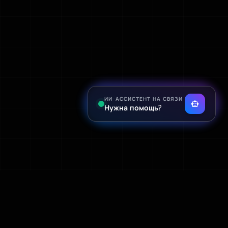
ИИ-АССИСТЕНТ НА СВЯЗИ
smart_toy
Нужна помощь?
СОУРС
deployed_code