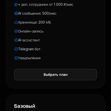
person_add
+ доп. сотрудники от 1 000 ₽/мес
smart_toy
AI сообщения: 500/мес
cloud
Хранилище: 200 МБ
check_circle
Онлайн-запись
check_circle
AI-ассистент
check_circle
Telegram бот
check_circle
Уведомления
Выбрать план
Базовый