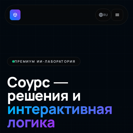
deployed_code
language
menu
RU
ПРЕМИУМ ИИ-ЛАБОРАТОРИЯ
Соурс —
решения и
интерактивная
логика