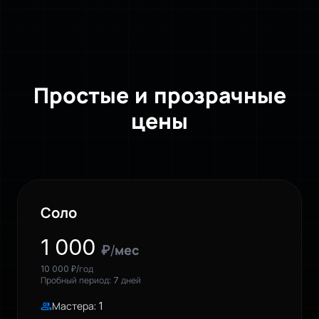
Простые и прозрачные
цены
Соло
1 000
₽/мес
10 000 ₽/год
Пробный период: 7 дней
group
Мастера: 1